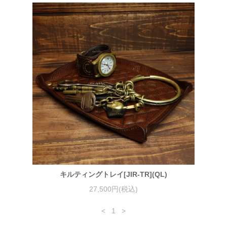
キルティングトレイ[JIR-TR](QL)
27,500円(税込)
<
1
>